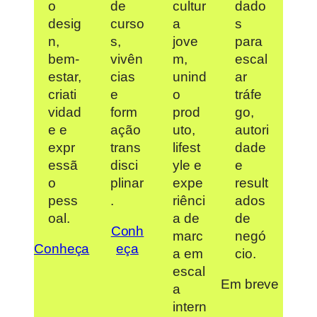
o
de
cultur
dado
desig
curso
a
s
n,
s,
jove
para
bem-
vivên
m,
escal
estar,
cias
unind
ar
criati
e
o
tráfe
vidad
form
prod
go,
e e
ação
uto,
autori
expr
trans
lifest
dade
essã
disci
yle e
e
o
plinar
expe
result
pess
.
riênci
ados
oal.
a de
de
Conh
marc
negó
Conheça
eça
a em
cio.
escal
Em breve
a
intern