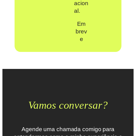
acion
al.
Em
brev
e
Vamos conversar?
Agende uma chamada comigo para