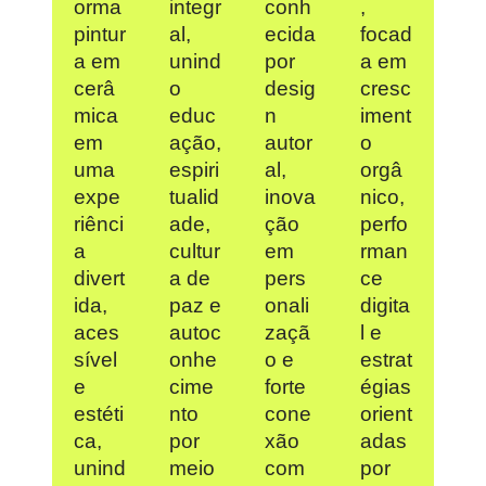
orma
integr
conh
,
pintur
al,
ecida
focad
a em
unind
por
a em
cerâ
o
desig
cresc
mica
educ
n
iment
em
ação,
autor
o
uma
espiri
al,
orgâ
expe
tualid
inova
nico,
riênci
ade,
ção
perfo
a
cultur
em
rman
divert
a de
pers
ce
ida,
paz e
onali
digita
aces
autoc
zaçã
l e
sível
onhe
o e
estrat
e
cime
forte
égias
estéti
nto
cone
orient
ca,
por
xão
adas
unind
meio
com
por