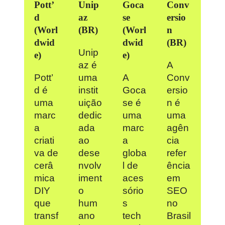
Pott’
Unip
Goca
Conv
d
az
se
ersio
(Worl
(BR)
(Worl
n
dwid
dwid
(BR)
Unip
e)
e
)
az é
A
Pott’
uma
A
Conv
d é
instit
Goca
ersio
uma
uição
se é
n é
marc
dedic
uma
uma
a
ada
marc
agên
criati
ao
a
cia
va de
dese
globa
refer
cerâ
nvolv
l de
ência
mica
iment
aces
em
DIY
o
sório
SEO
que
hum
s
no
transf
ano
tech
Brasil