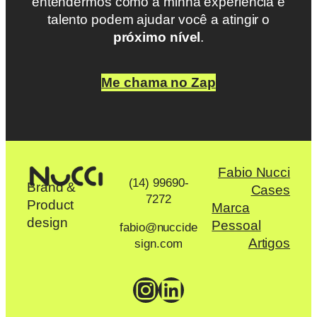
entendermos como a minha experiência e
talento podem ajudar você a atingir o
próximo nível
.
Me chama no Zap
Fabio Nucci
(14) 99690-
Brand &
Cases
7272
Product
Marca
design
Pessoal
fabio@nuccide
Artigos
sign.com
Instagram
LinkedIn