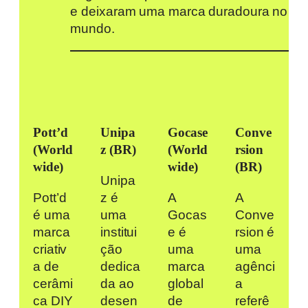
e deixaram uma marca duradoura no
mundo.
Pott’d
Unipa
Gocase
Conve
(World
z
(BR)
(World
rsion
wide)
wide
)
(BR)
Unipa
Pott’d
z é
A
A
é uma
uma
Gocas
Conve
marca
institui
e é
rsion é
criativ
ção
uma
uma
a de
dedica
marca
agênci
cerâmi
da ao
global
a
ca DIY
desen
de
referê