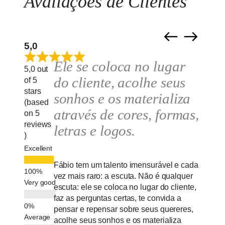
Avaliações de Clientes
5,0
Ele se coloca no lugar
Um 
5,0 out
do cliente, acolhe seus
exce
of 5
stars
sonhos e os materializa
(based
através de cores, formas,
on 5
Trabal
reviews
muito 
letras e logos.
)
com se
Excellent
marca 
ideias
Fábio tem um talento imensurável e cada
autênti
vez mais raro: a escuta. Não é qualquer
Destac
Very good
escuta: ele se coloca no lugar do cliente,
estéti
faz as perguntas certas, te convida a
para q
pensar e repensar sobre seus quereres,
sensív
Average
acolhe seus sonhos e os materializa