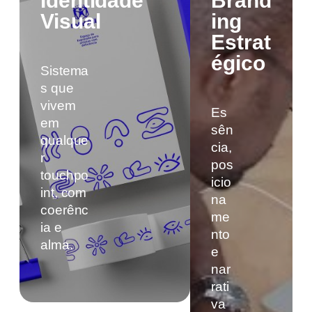
Identidade
Brand
Visual
ing
Estrat
égico
Sistema
s que
vivem
Es
em
sên
qualque
cia,
r
pos
touchpo
icio
int, com
na
coerênc
me
ia e
nto
alma.
e
nar
rati
va