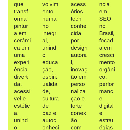
que
volvim
acess
ncia
transf
ento
órios
em
orma
huma
tech
SEO
pintur
no
conhe
no
a em
integr
cida
Brasil,
cerâmi
al,
por
focad
ca em
unind
design
a em
uma
o
autora
cresci
experi
educa
l,
mento
ência
ção,
inovaç
orgâni
diverti
espirit
ão em
co,
da,
ualida
perso
perfor
acessí
de,
naliza
manc
vel e
cultura
ção e
e
estétic
de
forte
digital
a,
paz e
conex
e
unind
autoc
ão
estrat
o
onheci
com
égias