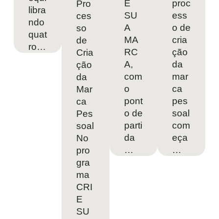
E
proc
Pro
libra
SU
ess
ces
ndo
A
o de
so
quat
MA
cria
de
ro…
RC
ção
Cria
A,
da
ção
com
mar
da
o
ca
Mar
pont
pes
ca
o de
soal
Pes
parti
com
soal
da
eça
No
…
…
pro
gra
ma
CRI
E
SU