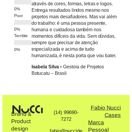
através de cores, formas, letras e logos.
Lucia
Entrega resultados lindos mesmo nos
João P
Poor
projetos mais desafiadores. Mas vai além
do trabalho: é uma pessoa presente,
humana e cuidadosa também nos
momentos difíceis da vida. Sem dúvidas,
Terrible
sempre que precisar de atenção
especializada e acima de tudo
humanizada, é nesta porta que vou bater.
Isabela Silva
• Gestora de Projetos
Botucatu – Brasil
Fabio Nucci
(14) 99690-
Brand &
Cases
7272
Product
Marca
design
Pessoal
fabio@nuccide