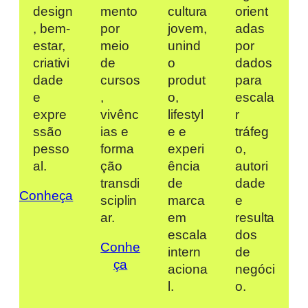
design
mento
cultura
orient
, bem-
por
jovem,
adas
estar,
meio
unind
por
criativi
de
o
dados
dade
cursos
produt
para
e
,
o,
escala
expre
vivênc
lifestyl
r
ssão
ias e
e e
tráfeg
pesso
forma
experi
o,
al.
ção
ência
autori
transdi
de
dade
Conheça
sciplin
marca
e
ar.
em
resulta
escala
dos
Conhe
intern
de
ça
aciona
negóci
l.
o.