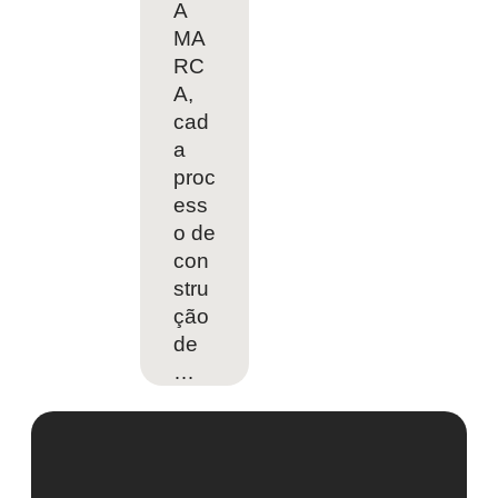
A
MA
RC
A,
cad
a
proc
ess
o de
con
stru
ção
de
…