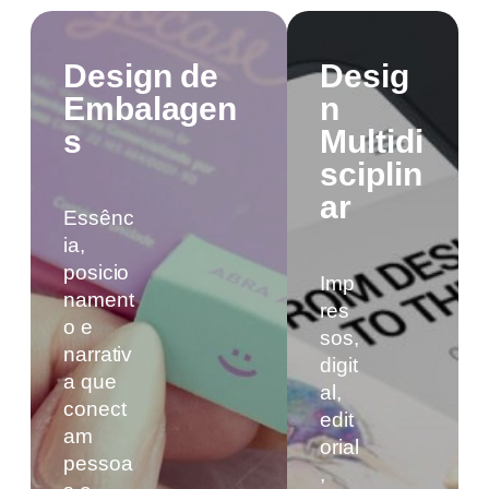
Design de
Desig
Embalagen
n
s
Multidi
sciplin
ar
Essênc
ia,
posicio
Imp
nament
res
o e
sos,
narrativ
digit
a que
al,
conect
edit
am
orial
pessoa
,