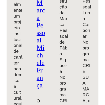
stru
Pes
M
alm
ção
soal
arc
ente
da
Lua
um
a
Mar
n
proj
Pe
ca
Car
eto
Pes
bon
sso
insti
soal
ari
al
tuci
de
No
onal
Mi
Fábi
pro
de
a
gra
ch
cará
Siq
ma
ele
ter
ueir
CRI
aca
Fr
a
E
dêm
an
No
SU
ico
pro
A
ça
e
gra
MA
cult
ma
RC
ural,
CRI
A, o
O
equi